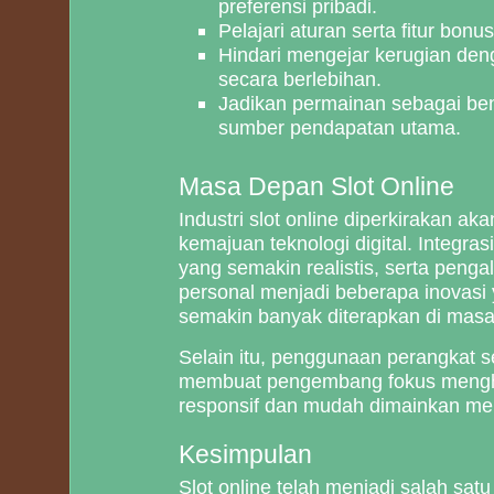
preferensi pribadi.
Pelajari aturan serta fitur bonu
Hindari mengejar kerugian de
secara berlebihan.
Jadikan permainan sebagai ben
sumber pendapatan utama.
Masa Depan Slot Online
Industri slot online diperkirakan ak
kemajuan teknologi digital. Integras
yang semakin realistis, serta peng
personal menjadi beberapa inovas
semakin banyak diterapkan di masa
Selain itu, penggunaan perangkat s
membuat pengembang fokus mengh
responsif dan mudah dimainkan mela
Kesimpulan
Slot online telah menjadi salah satu