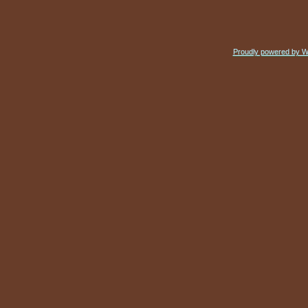
Proudly powered by 