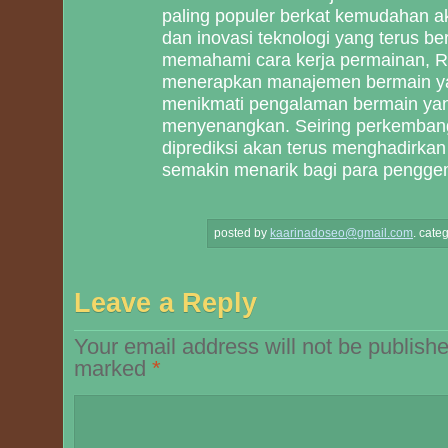
paling populer berkat kemudahan ak
dan inovasi teknologi yang terus 
memahami cara kerja permainan, RTP,
menerapkan manajemen bermain ya
menikmati pengalaman bermain yan
menyenangkan. Seiring perkembanga
diprediksi akan terus menghadirkan f
semakin menarik bagi para pengge
posted by
kaarinadoseo@gmail.com
.
categ
Leave a Reply
Your email address will not be publishe
marked
*