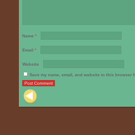
Name
*
Email
*
Website
Save my name, email, and website in this browser f
Post navigation