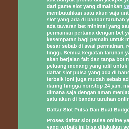
dari game slot yang dimainkan
v
membutuhkan satu akun saja un
slot yang ada di bandar taruhan y
ada tawaran bet minimal yang sa
permainan pertama dengan bet y
kesempatan bagi pemain untuk m
besar sebab di awal permainan, r
tinggi. Semua kegiatan taruhan 
akan berjalan fait dan tanpa bot
peluang menang yang adil untuk 
daftar slot pulsa yang ada di ban
terbaik ioni juga mudah sebab a
daring hingga nonstop 24 jam. 
dimana saja dengan aman menja
satu akun di bandar taruhan onlin
Daftar Slot Pulsa Dan Buat Budg
Proses daftar slot pulsa online y
yang terbaik ini bisa dilakukan 