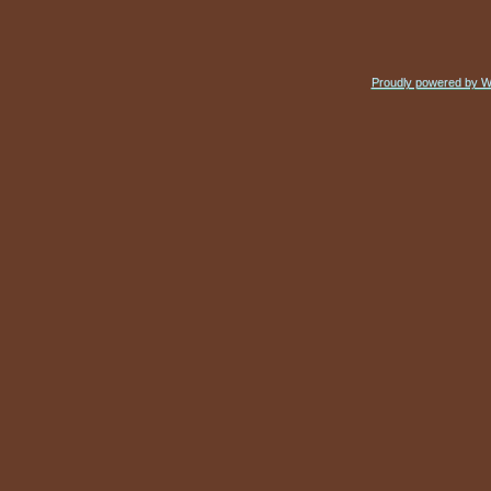
Proudly powered by 