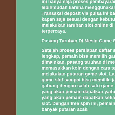
ini hanya saja proses pembayara
lebihmudah karena menggunakan 
Transaksi deposit via pulsa ini b
kapan saja sesuai dengan kebut
melakukan taruhan slot online di
terpercaya.
Pasang Taruhan DI Mesin Game S
Setelah proses persiapan daftar 
lengkap, pemain bisa memilih ga
dimainkan, pasang taruhan di me
memasukkan koin dengan cara te
melakukan putaran game slot. L
game slot sampai bisa memiliki j
gabung dengan salah satu game sl
yang akan pemain dapatkan yaitu
yang akan pemain dapatkan setia
slot. Dengan free spin ini, pemai
banyak putaran acak.