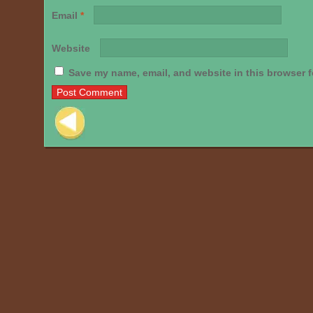
Email
*
Website
Save my name, email, and website in this browser f
Post navigation