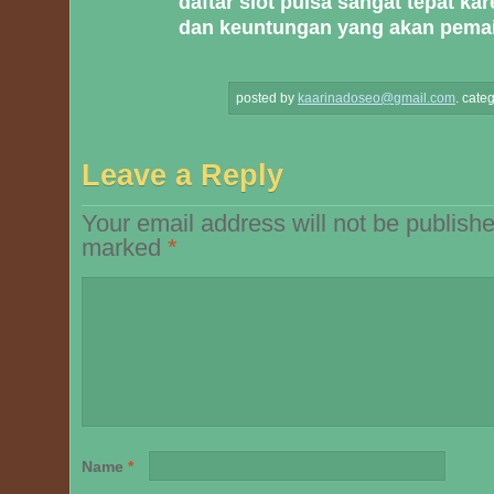
daftar slot pulsa sangat tepat 
dan keuntungan yang akan pemai
posted by
kaarinadoseo@gmail.com
.
categ
Leave a Reply
Your email address will not be publishe
marked
*
Name
*